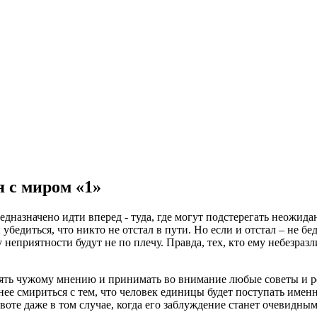
 с миром «1»
назначено идти вперед - туда, где могут подстерегать неожида
убедиться, что никто не отстал в пути. Но если и отстал – не бе
у неприятности будут не по плечу. Правда, тех, кто ему небезра
рять чужому мнению и принимать во внимание любые советы и р
ее смириться с тем, что человек единицы будет поступать именн
равоте даже в том случае, когда его заблуждение станет очевидн