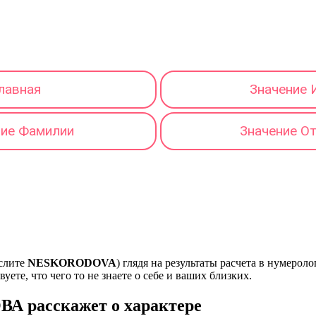
лавная
Значение 
ние Фамилии
Значение О
нслите
NESKORODOVA
) глядя на результаты расчета в нумеро
ете, что чего то не знаете о себе и ваших близких.
А расскажет о характере