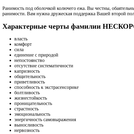
Ранимость под оболочкой колючего ежа. Вы честны, обаятельны 
ранимости. Вам нужна дружеская поддержка Вашей второй поло
Характерные черты фамилии НЕСКО
власть
комфорт
сила
единение с природой
непостоянство
отсутствие систематичности
капризность
общительность
приветливость
способность к экстрасенсорике
болтливость
жизнестойкость
проницательность
страстность
эмоциональность
энергичность самовыражения
выносливость
нервозность