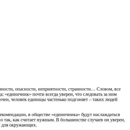
нности, опасности, неприятности, странности… Словом, все
да; «единичник» почти всегда уверен, что следовать за ним
зличен, человек единицы частенько подгоняет – таких людей
екомендации, в обществе «единичника» будут наслаждаться
о так, как считает нужным. В большинстве случаев он уверен,
ым для окружающих.