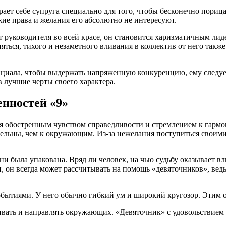
т себе супруга специально для того, чтобы бесконечно порицат
жие права и желания его абсолютно не интересуют.
нт руководителя во всей красе, он становится харизматичным л
ься, тихого и незаметного вливания в коллектив от него также
нциала, чтобы выдержать напряженную конкуренцию, ему следуе
в лучшие черты своего характера.
нностей «9»
ся обостренным чувством справедливости и стремлением к гармо
вательны, чем к окружающим. Из-за нежелания поступиться свои
 была упакована. Вряд ли человек, на чью судьбу оказывает вли
и, он всегда может рассчитывать на помощь «девяточников», ве
бытиями. У него обычно гибкий ум и широкий кругозор. Этим о
ать и направлять окружающих. «Девяточник» с удовольствием д