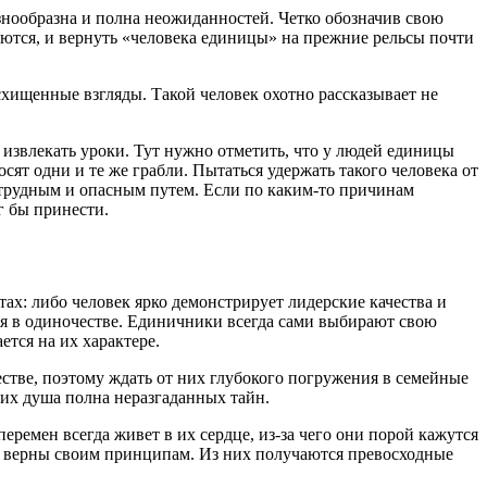
знообразна и полна неожиданностей. Четко обозначив свою
яются, и вернуть «человека единицы» на прежние рельсы почти
схищенные взгляды. Такой человек охотно рассказывает не
 извлекать уроки. Тут нужно отметить, что у людей единицы
осят одни и те же грабли. Пытаться удержать такого человека от
и трудным и опасным путем. Если по каким-то причинам
г бы принести.
тах: либо человек ярко демонстрирует лидерские качества и
ся в одиночестве. Единичники всегда сами выбирают свою
ется на их характере.
стве, поэтому ждать от них глубокого погружения в семейные
их душа полна неразгаданных тайн.
еремен всегда живет в их сердце, из-за чего они порой кажутся
ся верны своим принципам. Из них получаются превосходные