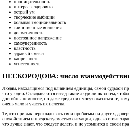
проницательность
интерес к здоровью
острый ум
творческие амбиции
большая эмоциональность
таинственные волнения
догматичность
постоянное напряжение
самоуверенность
властность
здравый смысл
капризность
угнетенность
НЕСКОРОДОВА: число взаимодействия
Людям, находящимся под влиянием единицы, самой судьбой пред
что угодно. Оглядываются назад такие люди лишь за тем, чтобы 
достойны немногие, но даже среди них могут оказаться те, ком
очень мало и участь их нелегка.
Те, кто привык перекладывать свои проблемы на других, дове
спокойствием и предсказуемостью ситуации, однако стоит заран
что лучше знает, что следует делать, и не усомнится в своей п