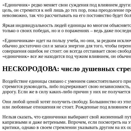
«Единичник» редко меняет свои суждения под влиянием других,
цель, он стремится к ней лишь до тех пор, пока преодоление 
невозможно, так что рассчитывать на его постоянство будет б
Яркая индивидуальность людей единицы во многом объясняется
только о своих победах, но и о поражениях – ведь даже послед
«Единичникам» идет на пользу учеба, но они, за редким исклю
обычно достаточно сил и запаса энергии для того, чтобы перено
совершения ошибок не стоит: он всегда отстаивает свою свобо
«единичник» все же находится под чужим влиянием, он обычн
НЕСКОРОДОВА: число душевных стре
Воздействие единицы связано с умением самостоятельного прин
стремится руководить, либо подчеркивает свою независимость
дорогу. Если же в силу каких-либо причин у них не получается
Они любой ценой хотят получить свободу. Большинство из эти
или любовные отношения не стоит. Рожденные под влиянием е
Нельзя сказать, что единичники выбирают свой жизненный путь 
капризными и даже ветреными. Впрочем, если посмотреть на э
критики, однако в своем стремлении указывать другим на их о