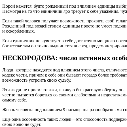
Порой кажется, будто рожденный под влиянием единицы выбирае
Несмотря на то что единичник яро требует к себе уважения, чу
Если такой человек получает возможность проявить свой тала
Рожденный под воздействием единицы просто не умеет подчинят
и оскорбленных.
Если единичник не чувствует в себе достаточно мощного поте
богатства: там он точно выдвинется вперед, продемонстрирова
НЕСКОРОДОВА: число истинных особе
Люди, которые находятся под влиянием этого числа, отличают
кодекс чести, причем к себе они бывают гораздо более требо
возможность устроить свою судьбу.
Эти люди не приемлют лжи, в какую бы красивую обертку она ни
честно пытается бороться со своими слабостями и недостаткам
самому себе.
Жизнь человека под влиянием 9 насыщенна разнообразными со
Еще одна особенность таких людей—это способность поддержив
свою волю не будет.