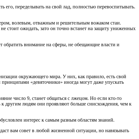
ь его, переделывать на свой лад, полностью перевоспитывать.
идером, волевым, отважным и решительным вожаком стаи.
 не стоит ожидать, зато он точно встанет на защиту униженных
т обратить внимание на сферы, не обещающие власти и
низации окружающего мира. У них, как правило, есть свой
ми принципами «девяточники» иногда могут даже упускать
яние число 9, станет общаться с лжецом. Но если кто-то
дь к другим людям они проявляют больше снисхождения, чем к
бусловлен интерес к самым разным областям знаний.
аст вам совет в любой жизненной ситуации, но навязывать