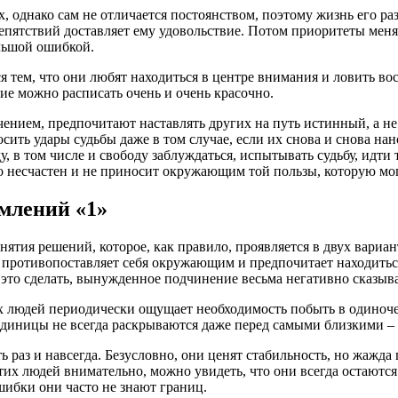
 однако сам не отличается постоянством, поэтому жизнь его ра
препятствий доставляет ему удовольствие. Потом приоритеты мен
ольшой ошибкой.
 тем, что они любят находиться в центре внимания и ловить во
ние можно расписать очень и очень красочно.
чением, предпочитают наставлять других на путь истинный, а не
сить удары судьбы даже в том случае, если их снова и снова нан
ду, в том числе и свободу заблуждаться, испытывать судьбу, идт
о несчастен и не приносит окружающим той пользы, которую мо
млений «1»
ятия решений, которое, как правило, проявляется в двух вариан
, противопоставляет себя окружающим и предпочитает находить
 это сделать, вынужденное подчинение весьма негативно сказыва
х людей периодически ощущает необходимость побыть в одиноче
диницы не всегда раскрываются даже перед самыми близкими – 
раз и навсегда. Безусловно, они ценят стабильность, но жажда п
тих людей внимательно, можно увидеть, что они всегда остают
шибки они часто не знают границ.