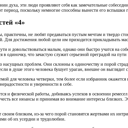
нии духа, эти люди проявляют себя как замечательные собеседн
тот период, поскольку немногие способны вынести его вспышки г
тей «4»
 практичны, не любят предаваться пустым мечтам и твердо стоят
ый. Для достижения любой цели им приходится прикладывать мас
ти и довольствоваться малым, однако они быстро учатся на соб
в одиночку, что зачастую служит серьезной преградой на пути
 насущных проблем. Они склонны к одиночеству и порой страда
 если в душе этого человека бушует ураган, внешне он выгляди
емой для человека четверки, тем более если избранник окажетс
нерадостности и уверенности в себе.
я и физической работы, добиваясь успехов в освоении ремесел и
 учесть все нюансы и принимая во внимание интересы близких. Э
т своим близким, из-за чего порой становятся жертвами их интр
ыми об их усердии и трудолюбии.