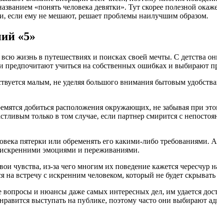
званием «понять человека девятки». Тут скорее полезной окажет
 и, если ему не мешают, решает проблемы наилучшим образом.
ий «5»
всю жизнь в путешествиях и поисках своей мечты. С детства он
и предпочитают учиться на собственных ошибках и выбирают пр
твуется малым, не уделяя большого внимания бытовым удобствам
ремятся добиться расположения окружающих, не забывая при это
астливым только в том случае, если партнер смирится с непостоя
человека пятерки или обременять его какими-либо требованиями
ны искренними эмоциями и переживаниями.
ои чувства, из-за чего многим их поведение кажется чересчур 
я на встречу с искренним человеком, который не будет скрывать
 вопросы и нюансы даже самых интересных дел, им удается дости
равится выступать на публике, поэтому часто они выбирают ад