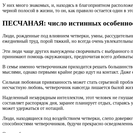
У них много знакомых, и, находясь в благоприятном расположе
черной полосой в жизни, то он, как правило остается один в э
ПЕСЧАНАЯ: число истинных особеннос
Люди, рожденные под влиянием четверки, умны, рассудительны,
ежедневный труд, порой тяжкий, но всегда очень увлекательн
Эти люди чаще других вынуждены сворачивать с выбранного пу
принимают помощь окружающих, предпочитая всего добиваться 
В семье именно четверочникам приходится решать большинство
мыслями, однако первыми крайне редко идут на контакт. Даже
Сильная любовная привязанность может стать серьезной пробл
несчастную любовь, четверочник навсегда лишается былой жиз
Наделенный незаурядным интеллектом, этот человек не гнушаетс
составляет распорядок дня, заранее планирует отдых, стараясь
может удержаться от нотаций.
Люди, находящиеся под воздействием четверки, слепо доверяю
способностями четверочников, будучи прекрасно осведомленн