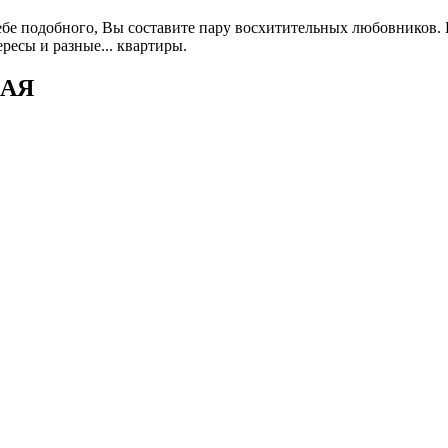
ебе подобного, Вы составите пару восхитительных любовников. Е
ересы и разные... квартиры.
НАЯ