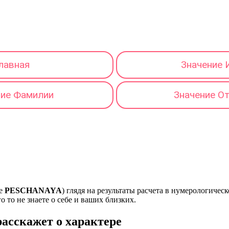
лавная
Значение 
ние Фамилии
Значение О
те
PESCHANAYA
) глядя на результаты расчета в нумерологиче
о то не знаете о себе и ваших близких.
сскажет о характере