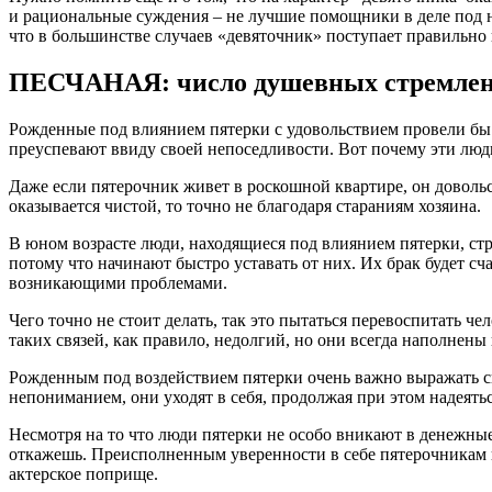
и рациональные суждения – не лучшие помощники в деле под на
что в большинстве случаев «девяточник» поступает правильно
ПЕСЧАНАЯ: число душевных стремлен
Рожденные под влиянием пятерки с удовольствием провели бы 
преуспевают ввиду своей непоседливости. Вот почему эти люд
Даже если пятерочник живет в роскошной квартире, он довольс
оказывается чистой, то точно не благодаря стараниям хозяина.
В юном возрасте люди, находящиеся под влиянием пятерки, ст
потому что начинают быстро уставать от них. Их брак будет сч
возникающими проблемами.
Чего точно не стоит делать, так это пытаться перевоспитать 
таких связей, как правило, недолгий, но они всегда наполне
Рожденным под воздействием пятерки очень важно выражать св
непониманием, они уходят в себя, продолжая при этом надеятьс
Несмотря на то что люди пятерки не особо вникают в денежные
откажешь. Преисполненным уверенности в себе пятерочникам н
актерское поприще.