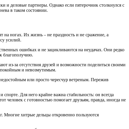
ики и деловые партнеры. Однако если пятерочник столкнулся с
нева в таком состоянии.
 на ногах. Их жизнь – не праздность и не сражение, а
су усилий.
ственных ошибках и не зацикливаются на неудачах. Они редко
 к благополучию.
ют из-за отсутствия друзей и возможности поделиться своими
т спокойным и невозмутимым.
я недостойным или просто чересчур ветреным. Пережив
 спорте. Для него крайне важна стабильность: он всегда
тот человек с готовностью помогает друзьям, правда, иногда не
иг. Многие хитрые дельцы откровенно пользуются