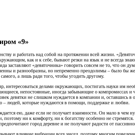
иром «9»
нству и работать над собой на протяжении всей жизни. «Девято
ружающим, как и к себе, бывают резки на язык и не всегда знаю
ида заставляют «девяточника» говорить совсем не то, что он ду
ленны и разнообразны, но непременно преодолимы – было бы же
я самого, а лишь ради того, чтобы угодить другому.
мир, интересоваться делами окружающих, постигать науки им не
ющиеся, непостоянные, иногда забывающие о компромиссах и чув
овек девятки не слишком нуждается в компании и, оставшись в од
го – людей, которые нуждаются в помощи, поддержке и любви.
дается ею, даже если не получает взаимности. Он мало в чем ну
 поэтому ни к комфорту, ни к богатству особенно не стремятся.
едпочитают город деревне и не получают радости от пассивног
азывают влияние вибрации всех чисел, поэтому многим поведени