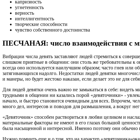
капризность
угнетенность
верность
интеллигентность
творческие способности
чувство собственного достоинства
ПЕСЧАНАЯ: число взаимодействия с м
Вибрации числа девять заставляют людей стремиться к соверше
слишком приятные в общении: они столь же требовательны к ок
всегда оно используется наилучшим образом; часто гнев или об
затягивающихся надолго. Недостатки людей девятки многочис
и манеры, но будет жестоко наказан, если делает это не для себ
Для людей девятки очень важно не замыкаться в себе: видеть 
трудными в общении ни казались порой «девяточники» - увлека
начало, и быстро становится очевидным для всех. Впрочем, чел
много дел, интересов и поводов для размышления, а вокруг не
«Девяточник» способен раствориться в любви целиком и наслаж
материальные факторы не имеют в его глазах большой ценности,
была насыщенной и интересной. Именно поэтому они обычно пр
Нужно помнить еще и о том, что на характер «девяточника»ок