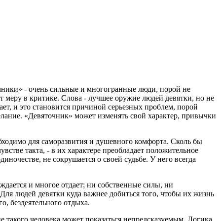
чники» - очень сильные и многогранные люди, порой не
т меру в критике. Слова - лучшее оружие людей девятки, но не
мает, и это становится причиной серьезных проблем, порой
лание. «Девяточник» может изменять свой характер, привычки
обходимо для саморазвития и душевного комфорта. Сколь бы
стве такта, - в их характере преобладает положительное
иночестве, не сокрушается о своей судьбе. У него всегда
ждается и многое отдает; ни собственные силы, ни
 Для людей девятки куда важнее добиться того, чтобы их жизнь
о, бездеятельного отдыха.
е такого человека может показаться непредсказуемым. Логика