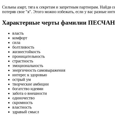
Сильны азарт, тяга к секретам и запретным партнерам. Найдя с
потеряв свое "я". Этого можно избежать, если у вас разные инт
Характерные черты фамилии ПЕСЧА
власть
комфорт
сила
болтливость
жизнестойкость
проницательность
страстность
эмоциональность
энергичность самовыражения
интерес к здоровью
острый ум
творческие амбиции
богатство идеями
забота о внешности
одиночество
скромность
властность
здравый смысл