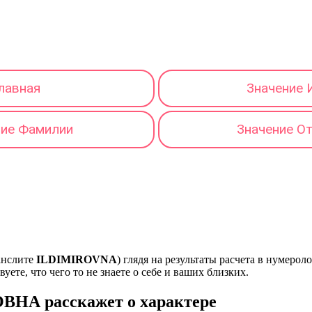
лавная
Значение 
ние Фамилии
Значение О
анслите
ILDIMIROVNA
) глядя на результаты расчета в нумеро
ете, что чего то не знаете о себе и ваших близких.
ВНА расскажет о характере