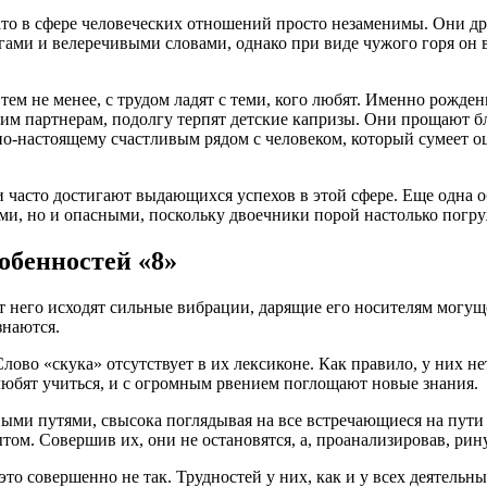
 зато в сфере человеческих отношений просто незаменимы. Они
ми и велеречивыми словами, однако при виде чужого горя он все
тем не менее, с трудом ладят с теми, кого любят. Именно рожд
 партнерам, подолгу терпят детские капризы. Они прощают близ
о-настоящему счастливым рядом с человеком, который сумеет оц
 часто достигают выдающихся успехов в этой сфере. Еще одна о
ми, но и опасными, поскольку двоечники порой настолько погру
бенностей «8»
От него исходят сильные вибрации, дарящие его носителям могущ
знаются.
во «скука» отсутствует в их лексиконе. Как правило, у них нет
любят учиться, и с огромным рвением поглощают новые знания.
ными путями, свысока поглядывая на все встречающиеся на пути
ытом. Совершив их, они не остановятся, а, проанализировав, рину
это совершенно не так. Трудностей у них, как и у всех деятель