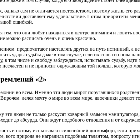
равоте даже в том случае, когда его заблуждение станет очевидн
 однако сам не отличается постоянством, поэтому жизнь его ра
препятствий доставляет ему удовольствие. Потом приоритеты мен
ольшой ошибкой.
 тем, что они любят находиться в центре внимания и ловить во
ние можно расписать очень и очень красочно.
чением, предпочитают наставлять других на путь истинный, а не
сить удары судьбы даже в том случае, если их снова и снова нан
ду, в том числе и свободу заблуждаться, испытывать судьбу, идт
о несчастен и не приносит окружающим той пользы, которую мо
емлений «2»
рмонии во всем. Именно эти люди мирят поругавшихся родствен
Впрочем, лелея мечту о мире во всем мире, двоечники делают т
ку эти люди не только раскусят коварный замысел манипулятора,
оходит до абсурда. Они ждут подобного отношения и от окружаю
ность и потому испытывают сильнейший дискомфорт, если прихо
 те, кого природа не наградила подобным талантом, попросту и