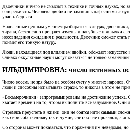
Двоечники ничего не смыслят в технике и точных науках, но
сопереживать. Человека двойки не заманишь пафосными лозунга
участь бедняги.
Наделенные ценным умением разбираться в людях, двоечники, 
тирана, бесконечно прощают измены и пагубные привычки своим
несовпадения ожидания и реальности. Двоечник сможет стать п
поймет его тонкую натуру.
Люди, находящиеся под влиянием двойки, обожают искусство и
Однако оккультные науки могут оказаться не только заманчивы
ИЛЬДИМИРОВНА: число истинных осо
Число восемь не зря было на особом счету у многих народов. 
люди и способны испытывать страхи, то никогда в этом не при
«Восьмерочники» запрограммированы на достижение успеха. Сло
хватает времени на то, чтобы выполнить все задуманное. Они 
Стремясь преуспеть в жизни, они не боятся идти самыми слож
как свои собственные, так и чужие, считают не провалом, а оп
Со стороны может показаться, что поражения им неведомы, но 