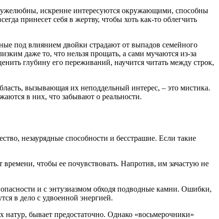
 дружелюбны, искренне интересуются окружающими, способны
гда принесет себя в жертву, чтобы хоть как-то облегчить
енные под влиянием двойки страдают от выпадов семейного
ким даже то, что нельзя прощать, а сами мучаются из-за
енить глубину его переживаний, научится читать между строк,
бласть, вызывающая их неподдельный интерес, – это мистика.
жаются в них, что забывают о реальности.
ество, незаурядные способности и бесстрашие. Если такие
 времени, чтобы ее почувствовать. Напротив, им зачастую не
 опасности и с энтузиазмом обходя подводные камни. Ошибки,
тся в дело с удвоенной энергией.
ных натур, бывает предостаточно. Однако «восьмерочники»