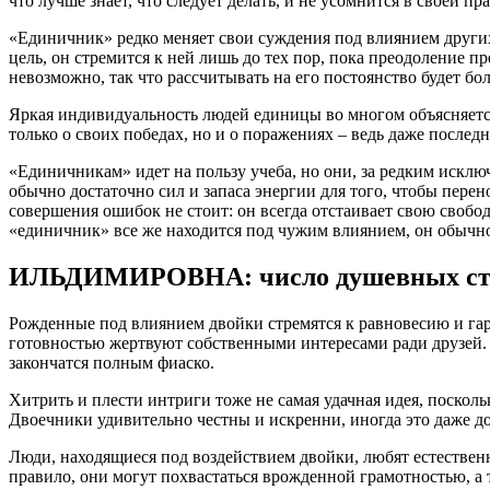
что лучше знает, что следует делать, и не усомнится в своей п
«Единичник» редко меняет свои суждения под влиянием других,
цель, он стремится к ней лишь до тех пор, пока преодоление 
невозможно, так что рассчитывать на его постоянство будет б
Яркая индивидуальность людей единицы во многом объясняется
только о своих победах, но и о поражениях – ведь даже послед
«Единичникам» идет на пользу учеба, но они, за редким исклю
обычно достаточно сил и запаса энергии для того, чтобы перено
совершения ошибок не стоит: он всегда отстаивает свою свобо
«единичник» все же находится под чужим влиянием, он обычн
ИЛЬДИМИРОВНА: число душевных стр
Рожденные под влиянием двойки стремятся к равновесию и га
готовностью жертвуют собственными интересами ради друзей. 
закончатся полным фиаско.
Хитрить и плести интриги тоже не самая удачная идея, посколь
Двоечники удивительно честны и искренни, иногда это даже д
Люди, находящиеся под воздействием двойки, любят естествен
правило, они могут похвастаться врожденной грамотностью, а