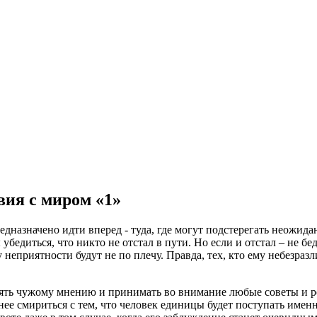
я с миром «1»
назначено идти вперед - туда, где могут подстерегать неожида
убедиться, что никто не отстал в пути. Но если и отстал – не бе
у неприятности будут не по плечу. Правда, тех, кто ему небезра
рять чужому мнению и принимать во внимание любые советы и р
ее смириться с тем, что человек единицы будет поступать именн