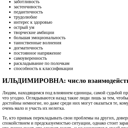
заботливость
застенчивость
педантичность
трудолюбие
интерес к здоровью
острый ум
творческие амбиции
большая эмоциональность
таинственные волнения
догматичность
постоянное напряжение
самоуверенность
раскладывание по полочкам
способность к классификации
ИЛЬДИМИРОВНА: число взаимодействи
Людям, находящимся под влиянием единицы, самой судьбой пред
что угодно. Оглядываются назад такие люди лишь за тем, чтобы 
достойны немногие, но даже среди них могут оказаться те, ком
очень мало и участь их нелегка.
Те, кто привык перекладывать свои проблемы на других, дове
спокойствием и предсказуемостью ситуации, однако стоит заран