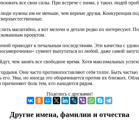
зовать все свои силы. При встрече с ними, у таких людей проб
е люди нужны им не меньше, чем верные друзья. Конкуренция по
сверхъестественные.
ить масштабно, а вот мелочи и детали редко их интересуют. По
искованным проектом.
ений приводит к печальным последствиям. Эти качества с удо
«восьмерочники» сумеют выпутаться из любой, даже самой запут
йдут, чем занять все свободное время. Хотя максимальных успех
гордыня. Они часто противопоставляют себя толпе. Быть частью 
ь его. Увы, но иногда это оборачивается против их близких. Об
и причиняют боль тем, кто находится рядом.
Поделись с друзьями!
Другие имена, фамилии и отчества