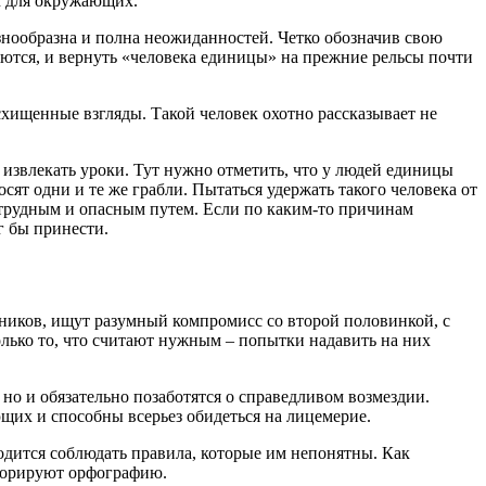
ым для окружающих.
знообразна и полна неожиданностей. Четко обозначив свою
яются, и вернуть «человека единицы» на прежние рельсы почти
схищенные взгляды. Такой человек охотно рассказывает не
 извлекать уроки. Тут нужно отметить, что у людей единицы
осят одни и те же грабли. Пытаться удержать такого человека от
и трудным и опасным путем. Если по каким-то причинам
г бы принести.
ников, ищут разумный компромисс со второй половинкой, с
олько то, что считают нужным – попытки надавить на них
 но и обязательно позаботятся о справедливом возмездии.
щих и способны всерьез обидеться на лицемерие.
дится соблюдать правила, которые им непонятны. Как
гнорируют орфографию.