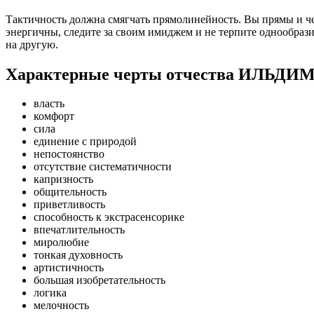
Тактичность должна смягчать прямолинейность. Вы прямы и чес
энергичны, следите за своим имиджем и не терпите однообрази
на другую.
Характерные черты отчества ИЛЬД
власть
комфорт
сила
единение с природой
непостоянство
отсутствие систематичности
капризность
общительность
приветливость
способность к экстрасенсорике
впечатлительность
миролюбие
тонкая духовность
артистичность
большая изобретательность
логика
мелочность